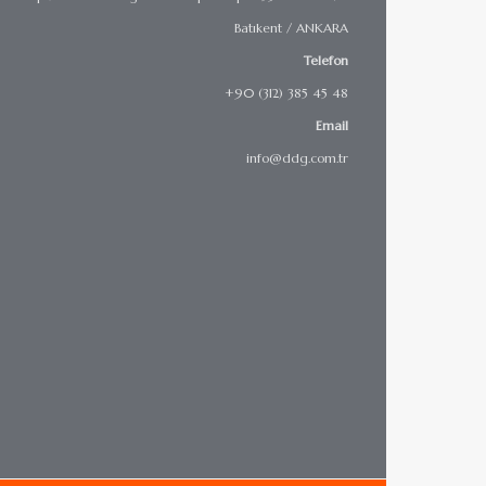
Batıkent / ANKARA
Telefon
+90 (312) 385 45 48
Email
info@ddg.com.tr